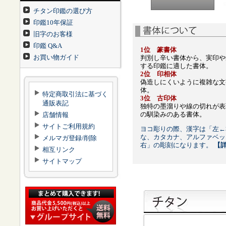
チタン印鑑の選び方
印鑑10年保証
旧字のお客様
印鑑 Q&A
1位 篆書体
お買い物ガイド
判別し辛い書体から、実印や
する印鑑に適した書体。
2位 印相体
偽造しにくいように複雑な文
体。
特定商取引法に基づく
3位 古印体
通販表記
独特の墨溜りや線の切れが表
の馴染みのある書体。
店舗情報
サイトご利用規約
ヨコ彫りの際、漢字は「左←
な、カタカナ、アルファベッ
メルマガ登録/削除
右」の彫刻になります。
【
相互リンク
サイトマップ