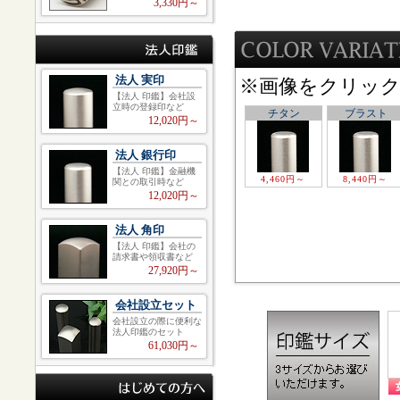
3,330円～
法人 実印
※画像をクリッ
【法人 印鑑】会社設
立時の登録印など
チタン
ブラスト
12,020円～
法人 銀行印
【法人 印鑑】金融機
4,460
円～
8,440
円～
関との取引時など
12,020円～
法人 角印
【法人 印鑑】会社の
請求書や領収書など
27,920円～
会社設立セット
会社設立の際に便利な
法人印鑑のセット
61,030円～