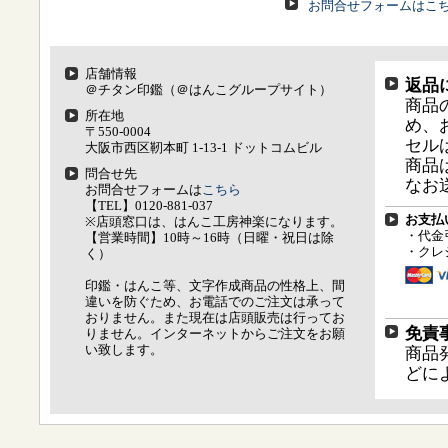
お問合せフォームはこ
店舗情報
返品
＠チタン印鑑（＠はんこグループサイト）
商品
所在地
め、
〒550-0004
セル
大阪市西区靭本町 1-13-1 ドットコムビル
商品
問合せ先
なお
お問合せフォームは
こちら
【TEL】0120-881-037
お支払
※店頭窓口は、はんこ工房神楽になります。
・代金
【営業時間】10時～16時（日曜・祝日は除
・クレ
く）
印鑑・はんこ等、文字作成商品の性格上、間
違いを防ぐため、お電話でのご注文は承って
おりません。また現在は店頭販売は行ってお
免責
りません。インターネットからご注文をお願
い致します。
商品
どに