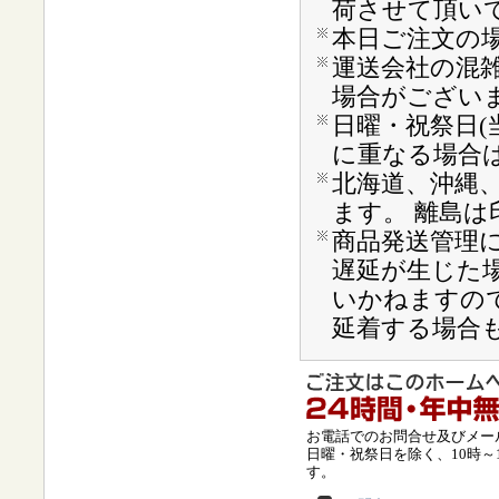
荷させて頂い
本日ご注文の
運送会社の混
場合がござい
日曜・祝祭日(
に重なる場合
北海道、沖縄
ます。 離島は
商品発送管理
遅延が生じた
いかねますの
延着する場合
お電話でのお問合せ及びメー
日曜・祝祭日を除く、10時～
す。