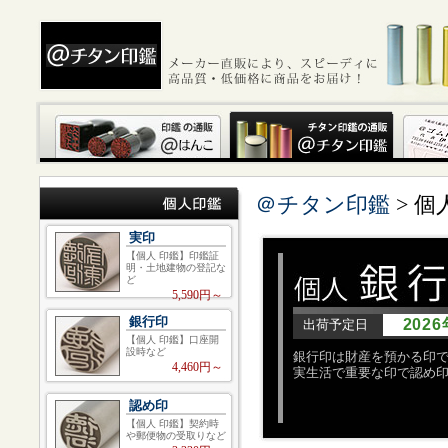
＠チタン印鑑
> 個
実印
【個人 印鑑】印鑑証
明・土地建物の登記な
ど
5,590円～
銀行印
202
出荷予定日
【個人 印鑑】口座開
設時など
銀行印は財産を預かる印
4,460円～
実生活で重要な印で認め
認め印
【個人 印鑑】契約時
や郵便物の受取りなど