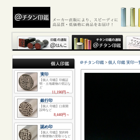
＠チタン印鑑
>
個人 印鑑 実印一
実印
【個人 印鑑】印鑑証
明・土地建物の登記な
ど
11,190円～
銀行印
【個人 印鑑】口座開
設時など
8,440円～
認め印
【個人 印鑑】契約時
や郵便物の受取りなど