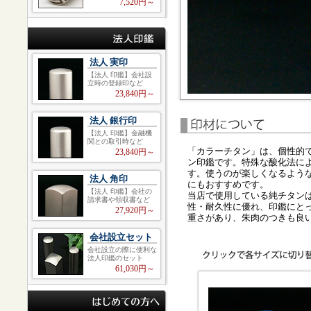
7,520円～
法人 実印
【法人 印鑑】会社設
立時の登録印など
23,840円～
法人 銀行印
【法人 印鑑】金融機
関との取引時など
「カラーチタン」は、個性的
23,840円～
ン印鑑です。特殊な酸化法に
す。使うのが楽しくなるよう
法人 角印
にもおすすめです。
【法人 印鑑】会社の
当店で使用している純チタン
請求書や領収書など
性・耐久性に優れ、印鑑にとっ
27,920円～
重さがあり、朱肉のつきも良
会社設立セット
会社設立の際に便利な
法人印鑑のセット
61,030円～